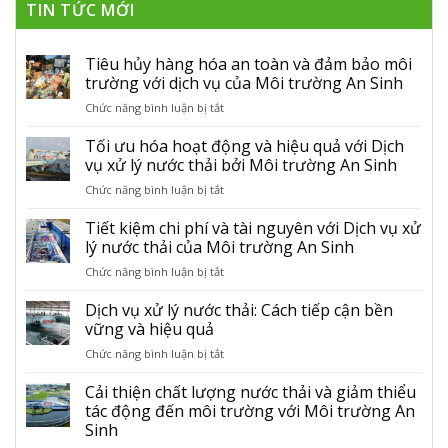
TIN TỨC MỚI
Tiêu hủy hàng hóa an toàn và đảm bảo môi
trường với dịch vụ của Môi trường An Sinh
Chức năng bình luận bị tắt
ở
Tiêu
hủy
Tối ưu hóa hoạt động và hiệu quả với Dịch
hàng
vụ xử lý nước thải bởi Môi trường An Sinh
hóa
Chức năng bình luận bị tắt
ở
an
Tối
toàn
ưu
Tiết kiệm chi phí và tài nguyên với Dịch vụ xử
và
hóa
lý nước thải của Môi trường An Sinh
đảm
hoạt
bảo
Chức năng bình luận bị tắt
ở
động
môi
Tiết
và
trường
kiệm
Dịch vụ xử lý nước thải: Cách tiếp cận bền
hiệu
với
chi
vững và hiệu quả
quả
dịch
phí
với
vụ
Chức năng bình luận bị tắt
ở
và
Dịch
của
Dịch
tài
vụ
Môi
vụ
Cải thiện chất lượng nước thải và giảm thiểu
nguyên
xử
trường
xử
tác động đến môi trường với Môi trường An
với
lý
An
lý
Dịch
Sinh
nước
Sinh
nước
vụ
thải